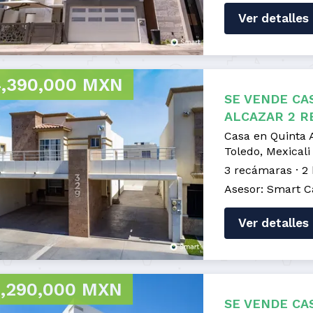
Ver detalles
,390,000 MXN
SE VENDE CA
ALCAZAR 2 R
Casa en Quinta 
Toledo, Mexicali
3 recámaras
2
Asesor: Smart C
Ver detalles
,290,000 MXN
SE VENDE CA