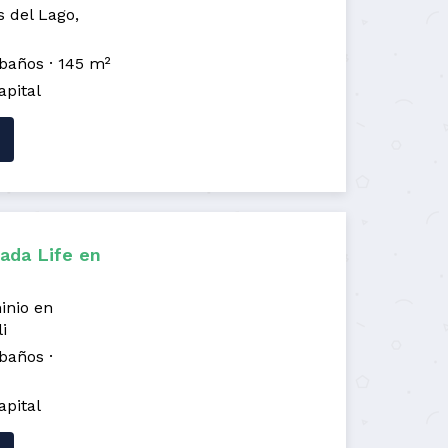
 del Lago,
 baños
145 m²
apital
ada Life en
inio en
i
 baños
apital