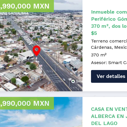
,990,000 MXN
Inmueble come
Periférico Gó
370 m², dos lo
$5
Terreno comerci
Cárdenas, Mexic
370 m²
Asesor: Smart C
Ver detalles
,990,000 MXN
CASA EN VEN
ALBERCA EN 
DEL LAGO