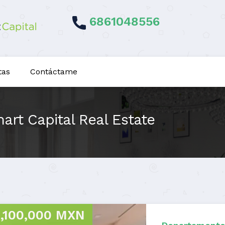
6861048556
tas
Contáctame
art Capital Real Estate
,100,000 MXN