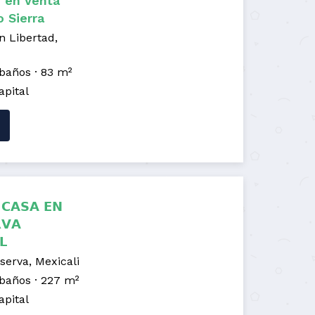
 en Venta
o Sierra
 Libertad,
 baños
83 m²
apital
 𝗖𝗔𝗦𝗔 𝗘𝗡
𝗩𝗔
𝗟
serva, Mexicali
 baños
227 m²
apital