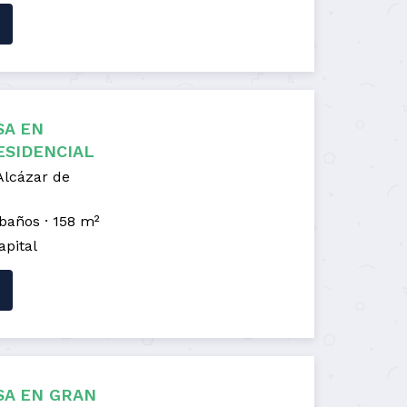
SA EN
ESIDENCIAL
Alcázar de
 baños
158 m²
apital
SA EN GRAN