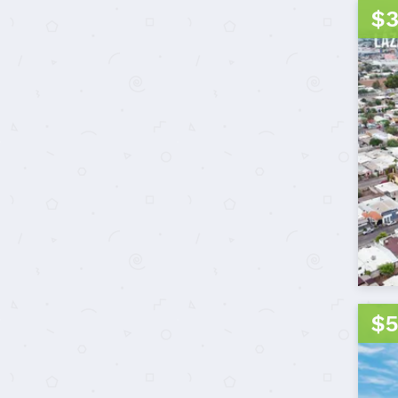
$3
$5