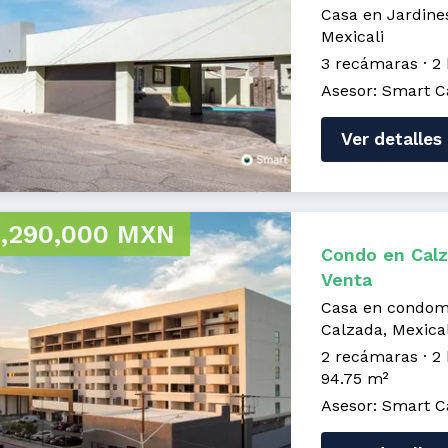
Casa en Jardines
Mexicali
3 recámaras
2
Asesor: Smart C
Ver detalles
,290,000 MXN
Condo en Calz
Venta
Casa en condom
Calzada, Mexical
2 recámaras
2
94.75 m²
Asesor: Smart C