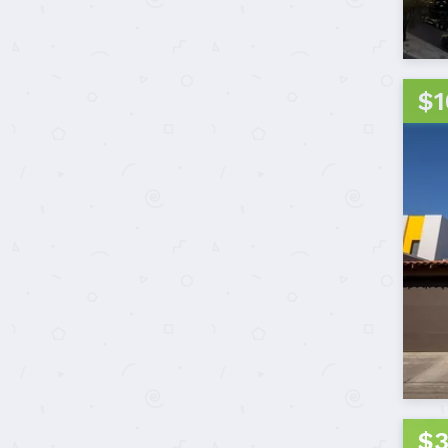
$1
$3