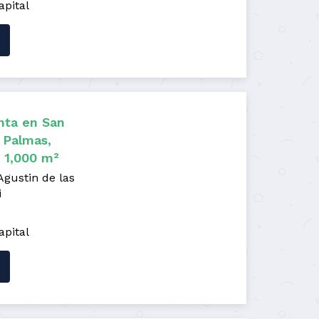
apital
nta en San
 Palmas,
i 1,000 m²
Agustin de las
i
apital