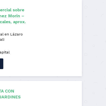
rcial sobre
mez Morín –
cales, aprox.
al en Lázaro
ali
apital
TA CON
JARDINES