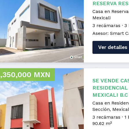
RESERVA RES
Casa en Reserva 
Mexicali
3 recámaras
3
Asesor: Smart C
Ver detalles
,350,000 MXN
SE VENDE CA
RESIDENCIAL 
MEXICALI B.C
Casa en Residen
Sección, Mexical
3 recámaras
1
90.62 m²