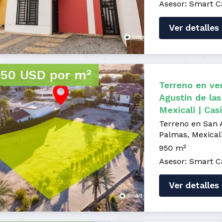
Asesor: Smart C
Ver detalles
50 USD por m²
Terreno en ve
Agustín de las
Mexicali | Cas
Terreno en San 
Palmas, Mexical
950 m²
Asesor: Smart C
Ver detalles