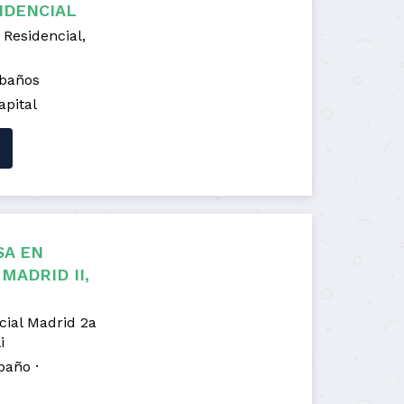
IDENCIAL
Residencial,
 baños
apital
SA EN
MADRID II,
cial Madrid 2a
i
 baño