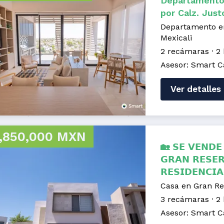
Departamento
por Calz. Just
Departamento en
Mexicali
2 recámaras
2
Asesor: Smart C
Ver detalles
,850,000 MXN
🏡 𝗦𝗘 𝗩𝗘𝗡𝗗𝗘
𝗚𝗥𝗔𝗡 𝗥𝗘𝗦𝗘
𝗥𝗘𝗦𝗜𝗗𝗘𝗡𝗖𝗜𝗔
Casa en Gran Re
3 recámaras
2
Asesor: Smart C