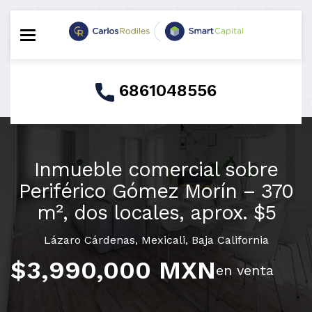
Toggle navigation
6861048556
Inmueble comercial sobre
Periférico Gómez Morín – 370
m², dos locales, aprox. $5
Lázaro Cárdenas
,
Mexicali
,
Baja California
$3,990,000 MXN
en venta