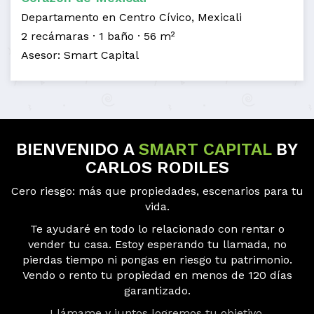
Departamento en Centro Cívico, Mexicali
2 recámaras
1 baño
56 m²
Asesor: Smart Capital
BIENVENIDO A
SMART CAPITAL
BY
CARLOS RODILES
Cero riesgo: más que propiedades, escenarios para tu
vida.
Te ayudaré en todo lo relacionado con rentar o
vender tu casa. Estoy esperando tu llamada, no
pierdas tiempo ni pongas en riesgo tu patrimonio.
Vendo o rento tu propiedad en menos de 120 días
garantizado.
Llámame y juntos logremos tu objetivo.