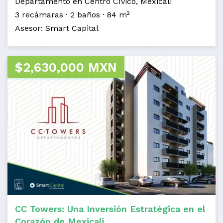
Departamento en Centro Cívico, Mexicali
3 recámaras
2 baños
84 m²
Asesor: Smart Capital
$2,630,000 MXN
CC Towers: Una Inversión Estratégica en el
Corazón de Mexicali