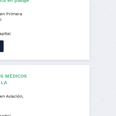
nta en pasaje
 en Primera
i
apital
S MÉDICOS
 LA
en Aviación,
apital