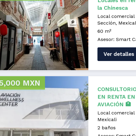
Locales en re
la Chinesca
Local comercial
Sección, Mexical
60 m²
Asesor: Smart C
Ver detalles
5,000 MXN
CONSULTORIO
EN RENTA EN
AVIACIÓN 🏥
Local comercial 
Mexicali
2 baños
Asesor: Smart C