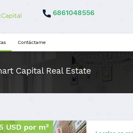
6861048556
tas
Contáctame
art Capital Real Estate
5 USD por m²