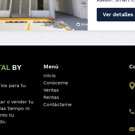
Ver detalles
TAL
BY
Menú
C
Inicio
Conóceme
ios para tu
Ventas
Rentas
tar o vender tu
Contáctame
das tiempo ni
nto tu
do.